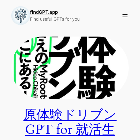
Skip
to
findGPT.app
Find useful GPTs for you
content
原体験ドリブン
GPT for 就活生