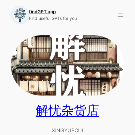
Skip
to
findGPT.app
Find useful GPTs for you
content
解忧杂货店
XINGYUECUI