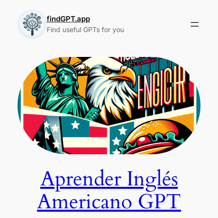
Skip
to
findGPT.app
Find useful GPTs for you
content
Aprender Inglés
Americano GPT