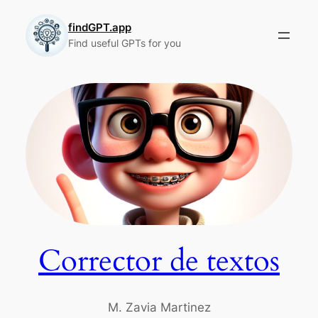
Skip
to
findGPT.app
Find useful GPTs for you
content
Corrector de textos
M. Zavia Martinez